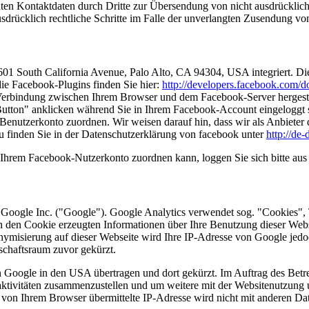
en Kontaktdaten durch Dritte zur Übersendung von nicht ausdrücklich
ausdrücklich rechtliche Schritte im Falle der unverlangten Zusendung 
1601 South California Avenue, Palo Alto, CA 94304, USA integriert.
die Facebook-Plugins finden Sie hier:
http://developers.facebook.com/do
Verbindung zwischen Ihrem Browser und dem Facebook-Server hergestellt
tton" anklicken während Sie in Ihrem Facebook-Account eingeloggt sin
nutzerkonto zuordnen. Wir weisen darauf hin, dass wir als Anbieter d
u finden Sie in der Datenschutzerklärung von facebook unter
http://de
Ihrem Facebook-Nutzerkonto zuordnen kann, loggen Sie sich bitte au
 Google Inc. ("Google"). Google Analytics verwendet sog. "Cookies", 
h den Cookie erzeugten Informationen über Ihre Benutzung dieser Web
onymisierung auf dieser Webseite wird Ihre IP-Adresse von Google jedo
chaftsraum zuvor gekürzt.
n Google in den USA übertragen und dort gekürzt. Im Auftrag des Betr
aktivitäten zusammenzustellen und um weitere mit der Websitenutzung
 von Ihrem Browser übermittelte IP-Adresse wird nicht mit anderen 