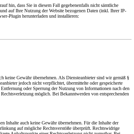
uf hin, dass Sie in diesem Fall gegebenenfalls nicht sämtliche
und auf Ihre Nutzung der Website bezogenen Daten (inkl. Ihrer IP-
er-Plugin herunterladen und installieren:
 jedoch keine Gewähr übernehmen. Als Diensteanbieter sind wir gemäß §
bieter jedoch nicht verpflichtet, übermittelte oder gespeicherte
ur Entfernung oder Sperrung der Nutzung von Informationen nach den
ten Rechtsverletzung möglich. Bei Bekanntwerden von entsprechenden
mden Inhalte auch keine Gewähr übernehmen. Für die Inhalte der
 Verlinkung auf mögliche Rechtsverstöße überprüft. Rechtswidrige
nkrete Anhaltspunkte einer Rechtsverletzung nicht zumutbar. Bei