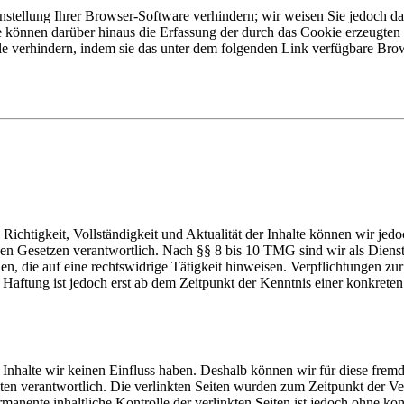
tellung Ihrer Browser-Software verhindern; wir weisen Sie jedoch dara
 können darüber hinaus die Erfassung der durch das Cookie erzeugten 
 verhindern, indem sie das unter dem folgenden Link verfügbare Brows
die Richtigkeit, Vollständigkeit und Aktualität der Inhalte können wir
n Gesetzen verantwortlich. Nach §§ 8 bis 10 TMG sind wir als Dienstean
, die auf eine rechtswidrige Tätigkeit hinweisen. Verpflichtungen z
e Haftung ist jedoch erst ab dem Zeitpunkt der Kenntnis einer konkre
n Inhalte wir keinen Einfluss haben. Deshalb können wir für diese fre
 Seiten verantwortlich. Die verlinkten Seiten wurden zum Zeitpunkt der
manente inhaltliche Kontrolle der verlinkten Seiten ist jedoch ohne ko