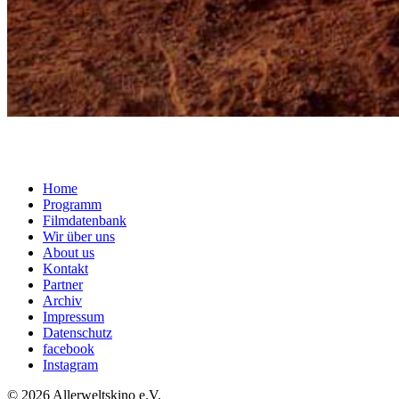
Home
Programm
Filmdatenbank
Wir über uns
About us
Kontakt
Partner
Archiv
Impressum
Datenschutz
facebook
Instagram
© 2026 Allerweltskino
e.
V.