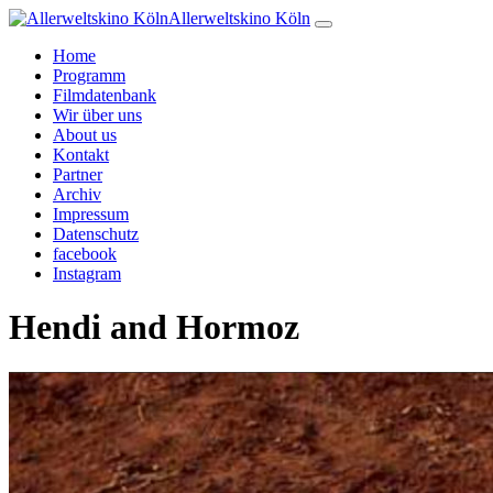
Allerweltskino Köln
Home
Programm
Filmdatenbank
Wir über uns
About us
Kontakt
Partner
Archiv
Impressum
Datenschutz
facebook
Instagram
Hendi and Hormoz