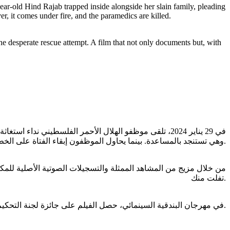
ar-old Hind Rajab trapped inside alongside her slain family, pleading
r, it comes under fire, and the paramedics are killed.
e desperate rescue attempt. A film that not only documents but, with
في 29 يناير 2024، تلقى موظفو الهلال الأحمر الفلسطيني،
وهي تستنجد بالمساعدة. بينما يحاول الموظفون إبقاء الفتاة على الخط، يبذلون قصارى جهدهم لإنقاذها. يرسلون سيارة إسعاف إلى مكان الحادث. لكن السيارة تتعرض لإطلاق النار، ويُقتل المسعفون.
من خلال مزيج من المشاهد الممثلة والتسجيلات الصوتية الأصلية للمكالم
تفلت منك.
في مهرجان البندقية السينمائي، حصل الفيلم على جائزة لجنة التحكيم الكبرى، كما حظي بـ 23 دقيقة من التصفيق الحار من جمهور العرض الأول.