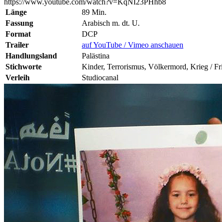
https://www.youtube.com/watch?v=KqNI23PHhb8
Länge
89 Min.
Fassung
Arabisch m. dt. U.
Format
DCP
Trailer
auf YouTube / Vimeo anschauen
Handlungsland
Palästina
Stichworte
Kinder, Terrorismus, Völkermord, Krieg / Fr
Verleih
Studiocanal