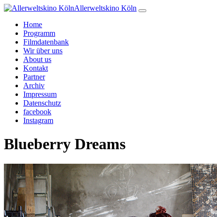
Allerweltskino Köln
Home
Programm
Filmdatenbank
Wir über uns
About us
Kontakt
Partner
Archiv
Impressum
Datenschutz
facebook
Instagram
Blueberry Dreams