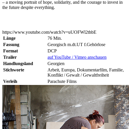
– a moving portrait of hope, solidarity, and the courage to invest in
the future despite everything.
https://www.youtube.com/watch?v=uUOFWl2thbE
Länge
76 Min.
Fassung
Georgisch m.dt.UT f.Gehörlose
Format
DCP
Trailer
auf YouTube / Vimeo anschauen
Handlungsland
Georgien
Stichworte
Arbeit, Europa, Dokumentarfilm, Familie,
Konflikt / Gewalt / Gewaltfreiheit
Verleih
Parachute Films