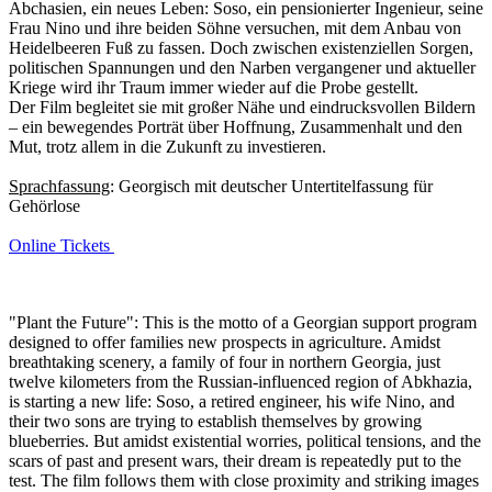
Abchasien, ein neues Leben: Soso, ein pensionierter Ingenieur, seine
Frau Nino und ihre beiden Söhne versuchen, mit dem Anbau von
Heidelbeeren Fuß zu fassen. Doch zwischen existenziellen Sorgen,
politischen Spannungen und den Narben vergangener und aktueller
Kriege wird ihr Traum immer wieder auf die Probe gestellt.
Der Film begleitet sie mit großer Nähe und eindrucksvollen Bildern
– ein bewegendes Porträt über Hoffnung, Zusammenhalt und den
Mut, trotz allem in die Zukunft zu investieren.
Sprachfassung
: Georgisch mit deutscher Untertitelfassung für
Gehörlose
Online Tickets
"Plant the Future": This is the motto of a Georgian support program
designed to offer families new prospects in agriculture. Amidst
breathtaking scenery, a family of four in northern Georgia, just
twelve kilometers from the Russian-influenced region of Abkhazia,
is starting a new life: Soso, a retired engineer, his wife Nino, and
their two sons are trying to establish themselves by growing
blueberries. But amidst existential worries, political tensions, and the
scars of past and present wars, their dream is repeatedly put to the
test. The film follows them with close proximity and striking images