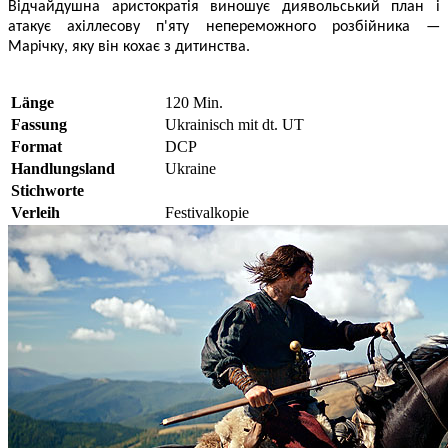
Відчайдушна аристократія виношує диявольський план і
атакує ахіллесову п'яту непереможного розбійника —
Марічку, яку він кохає з дитинства.
Länge
120 Min.
Fassung
Ukrainisch mit dt. UT
Format
DCP
Handlungsland
Ukraine
Stichworte
Verleih
Festivalkopie