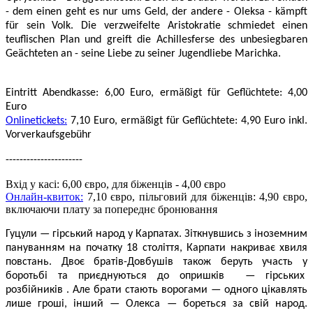
- dem einen geht es nur ums Geld, der andere - Oleksa - kämpft
für sein Volk. Die verzweifelte Aristokratie schmiedet einen
teuflischen Plan und greift die Achillesferse des unbesiegbaren
Geächteten an - seine Liebe zu seiner Jugendliebe Marichka.
Eintritt
Abendkasse: 6,00 Euro,
ermäßigt für Geflüchtete: 4,00
Euro
Onlinetickets:
7,10 Euro, ermäßigt für Geflüchtete: 4,90 Euro inkl.
Vorverkaufsgebühr
----------------------
Вхід у касі: 6,00 євро, для біженців - 4,00 євро
Онлайн-квиток:
7,10 євро, пільговий для біженців: 4,90 євро,
включаючи плату за попереднє бронювання
Гуцули — гірський народ у Карпатах. Зіткнувшись з іноземним
пануванням на початку 18 століття, Карпати накриває хвиля
повстань. Двоє братів-Довбушів також беруть участь у
боротьбі та приєднуються до опришків — гірських
розбійників . Але брати стають ворогами — одного цікавлять
лише гроші, інший — Олекса — бореться за свій народ.