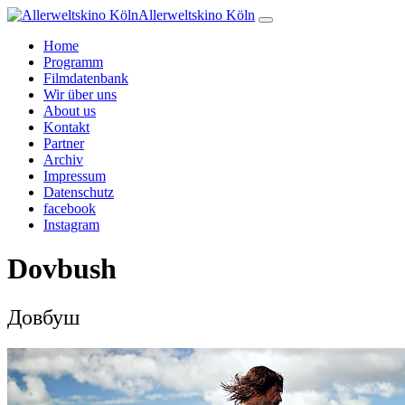
Allerweltskino Köln
Home
Programm
Filmdatenbank
Wir über uns
About us
Kontakt
Partner
Archiv
Impressum
Datenschutz
facebook
Instagram
Dovbush
Довбуш