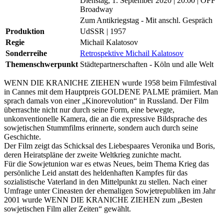
Dienstag, 1. September 2020
| 20:00
|
OFF
Broadway
Zum Antikriegstag - Mit anschl. Gespräch
Produktion
UdSSR | 1957
Regie
Michail Kalatosov
Sonderreihe
Retrospektive Michail Kalatosov
Themenschwerpunkt
Städtepartnerschaften - Köln und alle Welt
WENN DIE KRANICHE ZIEHEN wurde 1958 beim Filmfestival
in Cannes mit dem Hauptpreis GOLDENE PALME prämiiert. Man
sprach damals von einer „Kinorevolution“ in Russland. Der Film
überraschte nicht nur durch seine Form, eine bewegte,
unkonventionelle Kamera, die an die expressive Bildsprache des
sowjetischen Stummfilms erinnerte, sondern auch durch seine
Geschichte.
Der Film zeigt das Schicksal des Liebespaares Veronika und Boris,
deren Heiratspläne der zweite Weltkrieg zunichte macht.
Für die Sowjetunion war es etwas Neues, beim Thema Krieg das
persönliche Leid anstatt des heldenhaften Kampfes für das
sozialistische Vaterland in den Mittelpunkt zu stellen. Nach einer
Umfrage unter Cineasten der ehemaligen Sowjetrepubliken im Jahr
2001 wurde WENN DIE KRANICHE ZIEHEN zum „Besten
sowjetischen Film aller Zeiten“ gewählt.