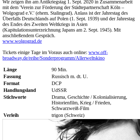
Wir zeigen ihn am Antikriegstag 1. Sept. 2020 in Zusammenarbeit
mit dem 'Verein zur Förderung der Städtepartnerschaft Köln –
Wolgograd e.V.' (ehem. Stalingrad). Anlass ist der Jahrestag des
Überfalls Deutschlands auf Polen (1. Sept. 1939) und der Jahrestag
des Endes des Zweiten Weltkriegs in Asien
(Kapitulationsunterzeichnung Japans am 2. Sept. 1945). Mit
anschließendem Gespräch.
www.wolgograd.de
Tickets einige Tage im Voraus auch online:
www.off-
broadway.de/reihe/Sonderprogramm/Allerweltskino
Länge
90 Min.
Fassung
Russisch m. dt. U.
Format
DCP
Handlungsland
UdSSR
Stichworte
Drama, Geschichte / Kolonialisierung,
Historienfilm, Krieg / Frieden,
Schwarzweiß-Film
Verleih
trigon (Schweiz)